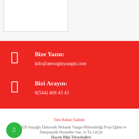
Bize Yazın:
info@atesogluyangin.com
Bizi Arayın:
0(544) 469 43 43
Tüm Hakları Saklıdır.
©
2026 Ateşoğlu Elektronik Mekanik Yangın Mühendisliği Proje Eğitim ve
Danışmanlık Hizmetleri San. ve Tic.Ltd.Şti
Haşem Bilgi Teknolojileri