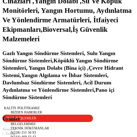
Cihazları ,Yangın Dolabı ,Su Ve Köpük
Monitörleri, Yangın Hortumu, Aydınlatma
Ve Yönlendirme Armatürleri, İtfaiyeci
Ekipmanları,Bioversal,İş Güvenlik
Malzemeleri
Gazlı Yangın Söndürme Sistemleri, Sulu Yangın
Söndürme Sistemleri,Köpüklü Yangın Söndürme
Sistemleri, Yangın Dolabı (Bina içi) ,Çevre Hidrant
Sistemi,Yangın Algılama ve İhbar Sistemleri,
Davlumbaz Söndürme Sistemleri, Acil Durum
Aydınlatma ve Yönlendirme Sistemleri,Pano içi
Söndürme Sistemleri
KALITE POLITIKAMIZ
BIZDEN HABERLER
Ürünler
ONLINE İŞLEMLER
BELGELERIMIZ
TEKNIK DÖKÜMANLAR
Anasayfa
0(258) 251 56 93
Ürünler
0(544) 469 43 43