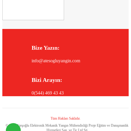
Bize Yazın:
info@atesogluyangin.com
Bizi Arayın:
0(544) 469 43 43
Tüm Hakları Saklıdır.
©
2026 Ateşoğlu Elektronik Mekanik Yangın Mühendisliği Proje Eğitim ve Danışmanlık
Hizmetleri San. ve Tic.Ltd.Şti